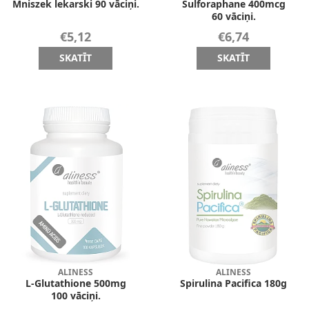
Mniszek lekarski 90 vāciņi.
Sulforaphane 400mcg
60 vāciņi.
€5,12
€6,74
SKATĪT
SKATĪT
ALINESS
ALINESS
L-Glutathione 500mg
Spirulina Pacifica 180g
100 vāciņi.