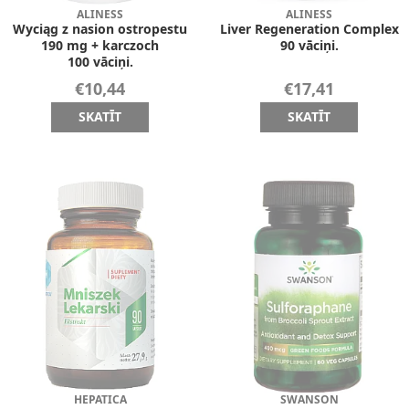
ALINESS
ALINESS
Wyciąg z nasion ostropestu
Liver Regeneration Complex
190 mg + karczoch
90 vāciņi.
100 vāciņi.
€10,44
€17,41
SKATĪT
SKATĪT
HEPATICA
SWANSON