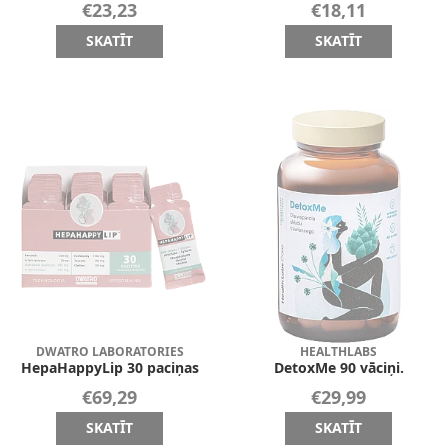
€23,23
€18,11
SKATĪT
SKATĪT
DWATRO LABORATORIES
HEALTHLABS
HepaHappyLip 30 paciņas
DetoxMe 90 vāciņi.
€69,29
€29,99
SKATĪT
SKATĪT