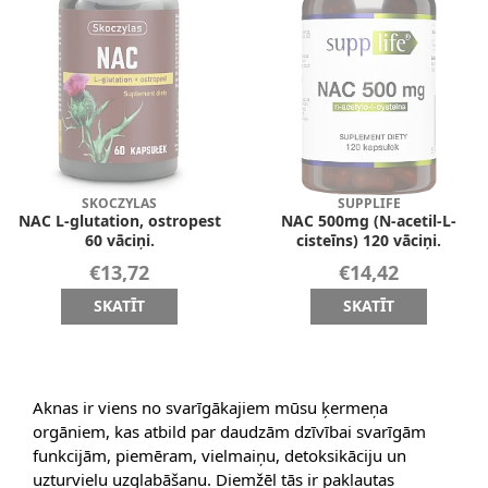
SKOCZYLAS
SUPPLIFE
NAC L-glutation, ostropest
NAC 500mg (N-acetil-L-
60 vāciņi.
cisteīns) 120 vāciņi.
€13,72
€14,42
SKATĪT
SKATĪT
Aknas ir viens no svarīgākajiem mūsu ķermeņa
orgāniem, kas atbild par daudzām dzīvībai svarīgām
funkcijām, piemēram, vielmaiņu, detoksikāciju un
uzturvielu uzglabāšanu. Diemžēl tās ir pakļautas