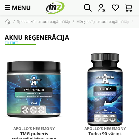
☰
MENU
Specializēti uztura bagātinātāji
Mērķtiecīgi uztura bagātinātāji
Ak
AKNU REĢENERĀCIJA
FILTRĒT
APOLLO'S HEGEMONY
APOLLO'S HEGEMONY
TMG pulveris
Tudca 90 vāciņi.