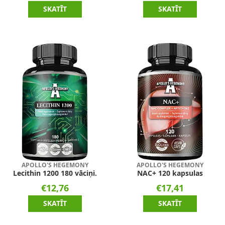
SKATĪT
SKATĪT
APOLLO'S HEGEMONY
APOLLO'S HEGEMONY
Lecithin 1200 180 vāciņi.
NAC+ 120 kapsulas
€12,76
€17,41
SKATĪT
SKATĪT