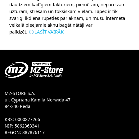
daudziem kaitīgiem faktoriem, piemēram, nepareizam
uzturam, stresam un toksiskām vielām. Tāpēc ir tik
svarīgi ikdienā rūpēties par aknām, un mūsu interneta
veikalā pieejamie aknu bagātinātāji var
palīdzēt.
LASĪT VAIRĀK
MZ-STORE S.A.
ul. Cypriana Kamila Norwida 47
84-240 Reda
KRS: 0000877266
NIP: 5862363341
REGON: 387876117