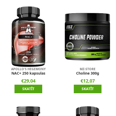
APOLLO'S HEGEMONY
MZ-STORE
NAC+ 250 kapsulas
Choline 300g
€29,04
€12,07
SKATĪT
SKATĪT