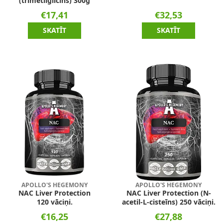
(trimetilglicīns) 300g
€17,41
€32,53
SKATĪT
SKATĪT
APOLLO'S HEGEMONY
APOLLO'S HEGEMONY
NAC Liver Protection
NAC Liver Protection (N-
120 vāciņi.
acetil-L-cisteīns) 250 vāciņi.
€16,25
€27,88