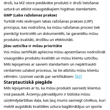
droši, ka MZ-store piedāvātie produkti ir droši lietošanai
uzturā un atbilst visaugstākajiem higiēnas standartiem.
GMP (Laba ražošanas prakse)
Turklāt mēs ievērojam labas ražošanas prakses (LRP)
principus, kas nodrošina, ka mūsu ražošanas procesi tiek
pienācīgi kontrolēti un dokumentēti, lai garantētu mūsu
produktu kvalitāti, drošību un efektivitāti.
Jūsu uzticība ir mūsu prioritāte
Visi mūsu sertifikāti apliecina mūsu apņemšanos nodrošināt
visaugstāko produktu kvalitāti un mūsu klientu uzticību.
Mēs lepojamies ar saviem standartiem un nepārtraukti
cenšamies uzlabot procesus, lai tie atbilstu mūsu klientu
vēlmēm. Uzziniet vairāk par sertifikātiem:
ŠEIT
Starptautiskā piegāde
Mēs lepojamies ar to, ka mūsu produkti sasniedz klientus
visā pasaulē. Ārzemju pārvadājumi ir būtiska mūsu
uzņēmējdarbības daļa, kas ļauj mums sasniegt cilvēkus, kuri
meklē augstākās kvalitātes uztura bagātinātājus un sporta