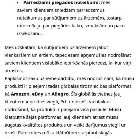
Pārredzami piegādes noteikumi:
mēs
saviem klientiem sniedzam pārredzamus
noteikumus par sūtījumiem uz ārzemēm, tostarp
informāciju par piegādes laiku, izmaksām un paku
izsekošanu.
Mēs uzskatām, ka sūtījumiem uz ārzemēm jābūt
vienkāršiem un ērtiem, tāpēc esam apņēmušies nodrošināt
saviem klientiem vislabāko iepirkšanās pieredzi, lai kur viņi
atrastos.
Paplašinot savu uzņēmējdarbību, mēs nodrošinām, ka mūsu
produkti ir pieejami tādās globālās tirdzniecības platformās
kā
Amazon, eBay
un
Allegro
. Šīs globālās vietnes ļauj
klientiem iepirkties viegli, ērti un droši, vienlaikus
nodrošinot, ka produkti ir pieejami visā pasaulē. Mūsu
klātbūtne šajās platformās ļauj klientiem atrast mūsu
augstas kvalitātes produktus un veikt darījumus viegli un
droši. Pateicoties mūsu klātbūtnei starptautiskajās