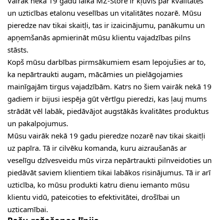
Vairāk nekā 19 gadu laikā MZ-Store ir kļuvis par kvalitātes
un uzticības etalonu veselības un vitalitātes nozarē. Mūsu
pieredze nav tikai skaitļi, tas ir izaicinājumu, panākumu un
apņemšanās apmierināt mūsu klientu vajadzības pilns
stāsts.
Kopš mūsu darbības pirmsākumiem esam lepojušies ar to,
ka nepārtraukti augam, mācāmies un pielāgojamies
mainīgajām tirgus vajadzībām. Katrs no šiem vairāk nekā 19
gadiem ir bijusi iespēja gūt vērtīgu pieredzi, kas ļauj mums
strādāt vēl labāk, piedāvājot augstākās kvalitātes produktus
un pakalpojumus.
Mūsu vairāk nekā 19 gadu pieredze nozarē nav tikai skaitļi
uz papīra. Tā ir cilvēku komanda, kuru aizraušanās ar
veselīgu dzīvesveidu mūs virza nepārtraukti pilnveidoties un
piedāvāt saviem klientiem tikai labākos risinājumus. Tā ir arī
uzticība, ko mūsu produkti katru dienu iemanto mūsu
klientu vidū, pateicoties to efektivitātei, drošībai un
uzticamībai.