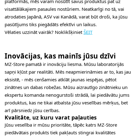
platformās, mēs varam nosūtīt savus produktus pat uz
visattālākajiem pasaules nostūriem. Neatkarīgi no tā, vai
atrodaties Japānā, ASV vai Kanādā, varat būt droši, ka jūsu
pasūtījums tiks piegādāts efektīvi un laikus.
Vēlaties uzzināt vairāk? Noklikšķiniet
ŠEIT
Inovācijas, kas mainīs jūsu dzīvi
MZ-Store pamatā ir inovāciju liesma. Mūsu laboratorijās
sapņi kļūst par realitāti. Mēs neapmierināmies ar to, kas jau
eksistē, - mēs cenšamies atklāt jaunas iespējas, pētot
zinātnes un dabas robežas. Mūsu aizrautīgo zinātnieku un
ekspertu komanda nenogurstoši strādā, lai piedāvātu jums
produktus, kas ne tikai atbalsta jūsu veselības mērķus, bet
arī pārsniedz jūsu cerības.
Kvalitāte, uz kuru varat paļauties
Jūsu veselība ir mūsu prioritāte, tāpēc katrs MZ-Store
piedāvātais produkts tiek pakļauts stingrai kvalitātes