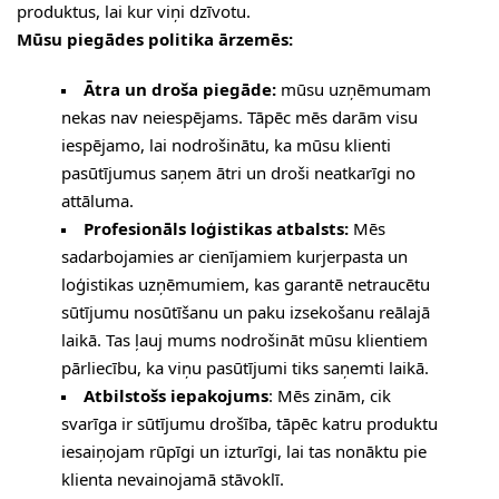
produktus, lai kur viņi dzīvotu.
Mūsu piegādes politika ārzemēs:
Ātra un droša piegāde:
mūsu uzņēmumam
nekas nav neiespējams. Tāpēc mēs darām visu
iespējamo, lai nodrošinātu, ka mūsu klienti
pasūtījumus saņem ātri un droši neatkarīgi no
attāluma.
Profesionāls loģistikas atbalsts:
Mēs
sadarbojamies ar cienījamiem kurjerpasta un
loģistikas uzņēmumiem, kas garantē netraucētu
sūtījumu nosūtīšanu un paku izsekošanu reālajā
laikā. Tas ļauj mums nodrošināt mūsu klientiem
pārliecību, ka viņu pasūtījumi tiks saņemti laikā.
Atbilstošs iepakojums
: Mēs zinām, cik
svarīga ir sūtījumu drošība, tāpēc katru produktu
iesaiņojam rūpīgi un izturīgi, lai tas nonāktu pie
klienta nevainojamā stāvoklī.