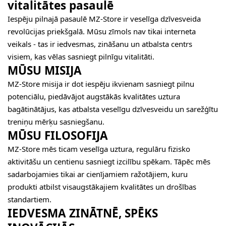
vitalitātes pasaulē
Iespēju pilnajā pasaulē MZ-Store ir veselīga dzīvesveida
revolūcijas priekšgalā. Mūsu zīmols nav tikai interneta
veikals - tas ir iedvesmas, zināšanu un atbalsta centrs
visiem, kas vēlas sasniegt pilnīgu vitalitāti.
MŪSU MISIJA
MZ-Store misija ir dot iespēju ikvienam sasniegt pilnu
potenciālu, piedāvājot augstākās kvalitātes uztura
bagātinātājus, kas atbalsta veselīgu dzīvesveidu un sarežģītu
treniņu mērķu sasniegšanu.
MŪSU FILOSOFIJA
MZ-Store mēs ticam veselīga uztura, regulāru fizisko
aktivitāšu un centienu sasniegt izcilību spēkam. Tāpēc mēs
sadarbojamies tikai ar cienījamiem ražotājiem, kuru
produkti atbilst visaugstākajiem kvalitātes un drošības
standartiem.
IEDVESMA ZINĀTNĒ, SPĒKS