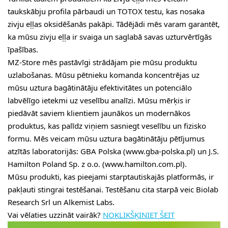
taukskābju profila pārbaudi un TOTOX testu, kas nosaka
zivju eļļas oksidēšanās pakāpi. Tādējādi mēs varam garantēt,
ka mūsu zivju eļļa ir svaiga un saglabā savas uzturvērtīgās
īpašības.
MZ-Store mēs pastāvīgi strādājam pie mūsu produktu
uzlabošanas. Mūsu pētnieku komanda koncentrējas uz
mūsu uztura bagātinātāju efektivitātes un potenciālo
labvēlīgo ietekmi uz veselību analīzi. Mūsu mērķis ir
piedāvāt saviem klientiem jaunākos un modernākos
produktus, kas palīdz viņiem sasniegt veselību un fizisko
formu. Mēs veicam mūsu uztura bagātinātāju pētījumus
atzītās laboratorijās: GBA Polska (www.gba-polska.pl) un J.S.
Hamilton Poland Sp. z o.o. (www.hamilton.com.pl).
Mūsu produkti, kas pieejami starptautiskajās platformās, ir
pakļauti stingrai testēšanai. Testēšanu cita starpā veic Biolab
Research Srl un Alkemist Labs.
Vai vēlaties uzzināt vairāk?
NOKLIKŠĶINIET ŠEIT