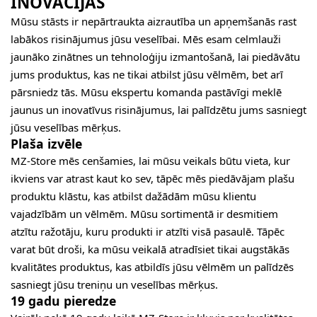
INOVĀCIJĀS
Mūsu stāsts ir nepārtraukta aizrautība un apņemšanās rast
labākos risinājumus jūsu veselībai. Mēs esam celmlauži
jaunāko zinātnes un tehnoloģiju izmantošanā, lai piedāvātu
jums produktus, kas ne tikai atbilst jūsu vēlmēm, bet arī
pārsniedz tās. Mūsu ekspertu komanda pastāvīgi meklē
jaunus un inovatīvus risinājumus, lai palīdzētu jums sasniegt
jūsu veselības mērķus.
Plaša izvēle
MZ-Store mēs cenšamies, lai mūsu veikals būtu vieta, kur
ikviens var atrast kaut ko sev, tāpēc mēs piedāvājam plašu
produktu klāstu, kas atbilst dažādām mūsu klientu
vajadzībām un vēlmēm. Mūsu sortimentā ir desmitiem
atzītu ražotāju, kuru produkti ir atzīti visā pasaulē. Tāpēc
varat būt droši, ka mūsu veikalā atradīsiet tikai augstākās
kvalitātes produktus, kas atbildīs jūsu vēlmēm un palīdzēs
sasniegt jūsu treniņu un veselības mērķus.
19 gadu pieredze