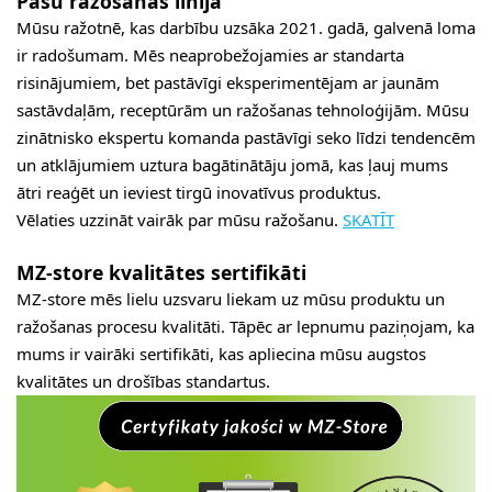
Pašu ražošanas līnija
Mūsu ražotnē, kas darbību uzsāka 2021. gadā, galvenā loma
ir radošumam. Mēs neaprobežojamies ar standarta
risinājumiem, bet pastāvīgi eksperimentējam ar jaunām
sastāvdaļām, receptūrām un ražošanas tehnoloģijām. Mūsu
zinātnisko ekspertu komanda pastāvīgi seko līdzi tendencēm
un atklājumiem uztura bagātinātāju jomā, kas ļauj mums
ātri reaģēt un ieviest tirgū inovatīvus produktus.
Vēlaties uzzināt vairāk par mūsu ražošanu.
SKATĪT
MZ-store kvalitātes sertifikāti
MZ-store mēs lielu uzsvaru liekam uz mūsu produktu un
ražošanas procesu kvalitāti. Tāpēc ar lepnumu paziņojam, ka
mums ir vairāki sertifikāti, kas apliecina mūsu augstos
kvalitātes un drošības standartus.