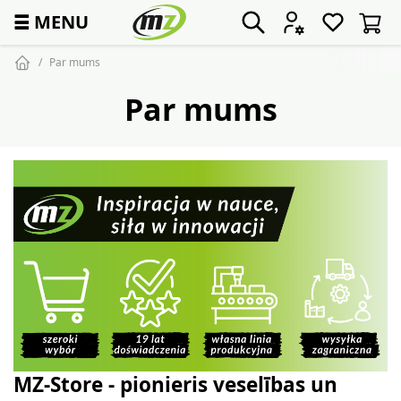
☰
MENU
Par mums
Par mums
MZ-Store - pionieris veselības un