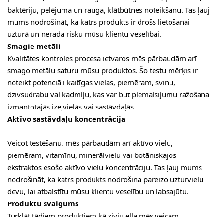
baktēriju, pelējuma un rauga, klātbūtnes noteikšanu. Tas ļauj
mums nodrošināt, ka katrs produkts ir drošs lietošanai
uzturā un nerada risku mūsu klientu veselībai.
Smagie metāli
Kvalitātes kontroles procesa ietvaros mēs pārbaudām arī
smago metālu saturu mūsu produktos. Šo testu mērķis ir
noteikt potenciāli kaitīgas vielas, piemēram, svinu,
dzīvsudrabu vai kadmiju, kas var būt piemaisījumu ražošanā
izmantotajās izejvielās vai sastāvdaļās.
Aktīvo sastāvdaļu koncentrācija
Veicot testēšanu, mēs pārbaudām arī aktīvo vielu,
piemēram, vitamīnu, minerālvielu vai botāniskajos
ekstraktos esošo aktīvo vielu koncentrāciju. Tas ļauj mums
nodrošināt, ka katrs produkts nodrošina pareizo uzturvielu
devu, lai atbalstītu mūsu klientu veselību un labsajūtu.
Produktu svaigums
Turklāt tādiem produktiem kā zivju eļļa mēs veicam