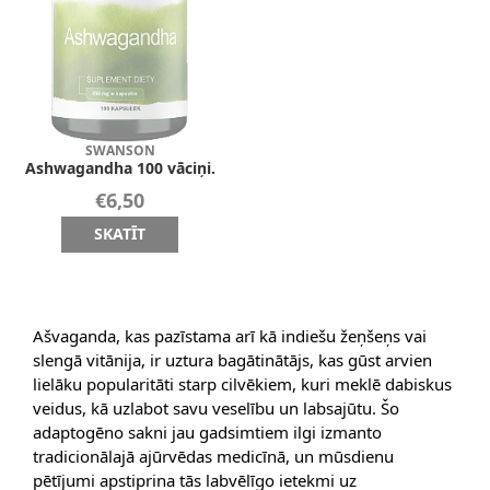
SWANSON
Ashwagandha 100 vāciņi.
€6,50
SKATĪT
Ašvaganda, kas pazīstama arī kā indiešu žeņšeņs vai
slengā vitānija, ir uztura bagātinātājs, kas gūst arvien
lielāku popularitāti starp cilvēkiem, kuri meklē dabiskus
veidus, kā uzlabot savu veselību un labsajūtu. Šo
adaptogēno sakni jau gadsimtiem ilgi izmanto
tradicionālajā ajūrvēdas medicīnā, un mūsdienu
pētījumi apstiprina tās labvēlīgo ietekmi uz