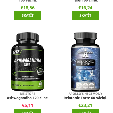
100 vāciņi.
Tabs 100 cilne.
€18,56
€16,24
SKATĪT
SKATĪT
MZ-STORE
APOLLO'S HEGEMONY
Ashwagandha 120 cilne.
Relatonic Forte 60 vāciņi.
€5,11
€23,21
SKATĪT
SKATĪT