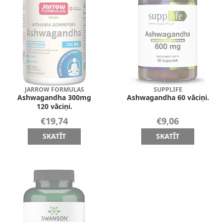
JARROW FORMULAS
SUPPLIFE
Ashwagandha 300mg
Ashwagandha 60 vāciņi.
120 vāciņi.
€19,74
€9,06
SKATĪT
SKATĪT