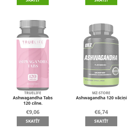
TRUELIFE
MZ-STORE
Ashwagandha Tabs
Ashwagandha 120 vāciņi
120 cilne.
€9,06
€6,74
SKATĪT
SKATĪT