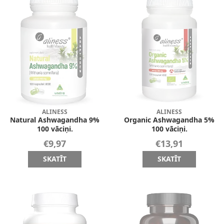
ALINESS
ALINESS
Natural Ashwagandha 9%
Organic Ashwagandha 5%
100 vāciņi.
100 vāciņi.
€9,97
€13,91
SKATĪT
SKATĪT