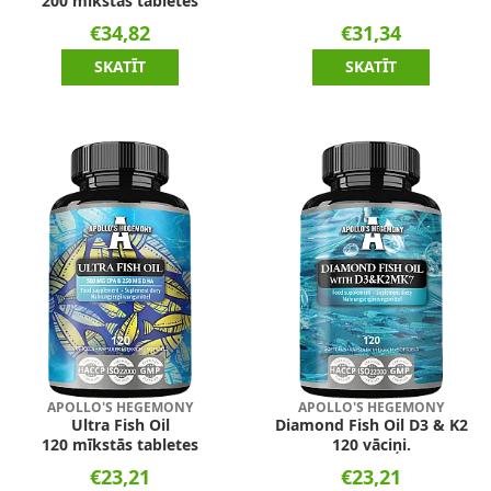
200 mīkstās tabletes
€34,82
€31,34
SKATĪT
SKATĪT
APOLLO'S HEGEMONY
APOLLO'S HEGEMONY
Ultra Fish Oil
Diamond Fish Oil D3 & K2
120 mīkstās tabletes
120 vāciņi.
€23,21
€23,21