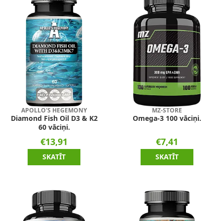
APOLLO'S HEGEMONY
MZ-STORE
Diamond Fish Oil D3 & K2
Omega-3 100 vāciņi.
60 vāciņi.
€13,91
€7,41
SKATĪT
SKATĪT