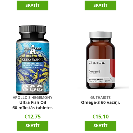
SKATĪT
SKATĪT
APOLLO'S HEGEMONY
GUTHABITS
Ultra Fish Oil
Omega-3 60 vāciņi.
60 mīkstās tabletes
€12,75
€15,10
SKATĪT
SKATĪT